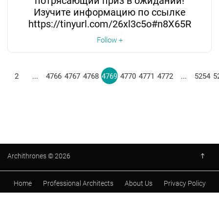
потрясающий приз в ожидании!
Изучите информацию по ссылке
https://tinyurl.com/26xl3c5o#n8X65R
Follow +
2
...
4766
4767
4768
4769
4770
4771
4772
...
5254
5
Archithrones © 2026
Home
Professional Architects
About Us
Privacy Policy
Term & Condition
FAQ's
Contact Us